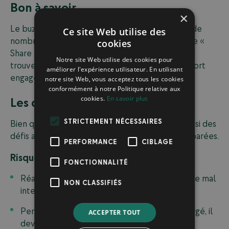
Bon à savoir
×
Le buzz marketing a été utilisé avec succès par de
Ce site Web utilise des
nombreuses marques. Par exemple, la campagne «
cookies
Share a Coke » a permis aux consommateurs de
Notre site Web utilise des cookies pour
trouver des bouteilles à leur nom, générant un fort
améliorer l'expérience utilisateur. En utilisant
engagement sur les réseaux sociaux.
notre site Web, vous acceptez tous les cookies
conformément à notre Politique relative aux
cookies.
En savoir plus
Les défis du buzz marketing
STRICTEMENT NÉCESSAIRES
Bien qu’efficace, le buzz marketing présente aussi des
défis auxquels les entreprises doivent être préparées.
PERFORMANCE
CIBLAGE
Risques associés au buzz marketing
FONCTIONNALITÉ
Réactions négatives : Une campagne peut être mal
NON CLASSIFIÉS
interprétée et susciter des critiques
Perte de contrôle : Une fois le contenu partagé, il
ACCEPTER TOUT
devient difficile à maîtriser