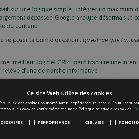
ait sur une logique simple : intégrer un maximum d
 largement dépassée. Google analyse désormais le 
ale du contenu.
ie se poser la bonne question :
qu’est-ce que l’utili
e “meilleur logiciel CRM” peut traduire une intent
” relève d’une démarche informative.
ies d’intention
Ce site Web utilise des cookies
e contenu, il est essentiel de distinguer les principa
eb utilise des cookies pour améliorer l'expérience utilisateur. En utilisant no
tez tous les cookies conformément à notre Politique relative aux cookies.
En 
ur cherche une réponse ou une explication.
CESSAIRES
PERFORMANCE
CIBLAGE
FONCTIO
der à un site ou une marque spécifique.