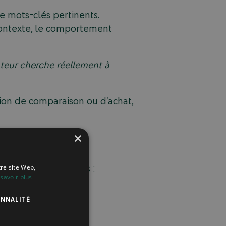
e mots-clés pertinents.
contexte, le comportement
sateur cherche réellement à
ion de comparaison ou d’achat,
×
ux types d’intentions :
tre site Web,
savoir plus
NNALITÉ