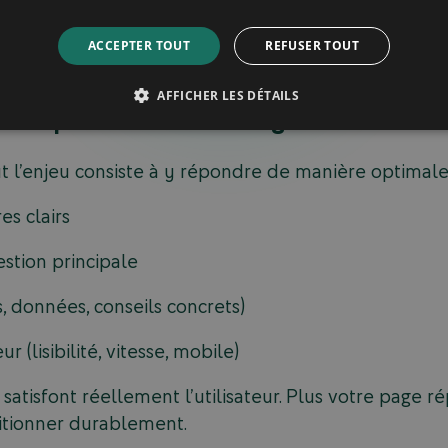
à passer à l’action (achat, demande de devis, inscriptio
ACCEPTER TOUT
REFUSER TOUT
ntent
vous permet d’adapter votre ton, votre structure
AFFICHER LES DÉTAILS
 pour performer sur Google
tout l’enjeu consiste à y répondre de manière optimale
res clairs
stion principale
, données, conseils concrets)
r (lisibilité, vitesse, mobile)
 satisfont réellement l’utilisateur. Plus votre page 
sitionner durablement.