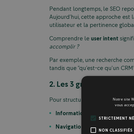
Pendant longtemps, le SEO repos
Aujourd’hui, cette approche est
utilisateur et la pertinence glob
Comprendre le
user intent
signif
accomplir ?
Par exemple, une recherche comm
tandis que “qu’est-ce qu’un CRM
2. Les 3 grandes catégor
Pour structurer efficacement votr
Notre site W
vous accep
Informationnelle
: l’utilisate
STRICTEMENT NÉ
Navigationnelle
: il veut accé
NON CLASSIFIÉS