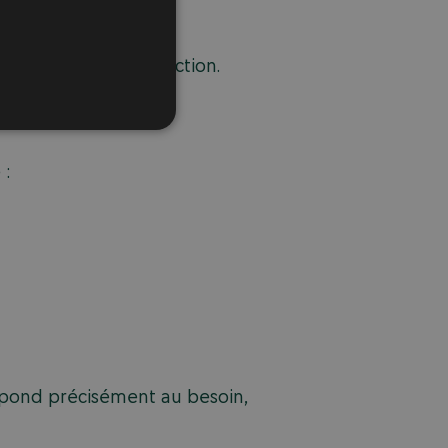
n).
 et vos appels à l’action.
 :
répond précisément au besoin,