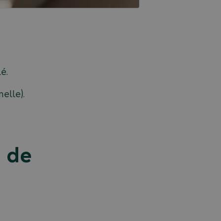
é.
nelle).
.
n de