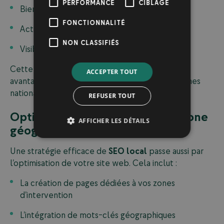
PERFORMANCE
CIBLAGE
Bien notée
FONCTIONNALITÉ
Active dans les réponses
NON CLASSIFIÉS
Visible et cohérente en ligne
Cette crédibilité locale devient un véritable
ACCEPTER TOUT
avantage concurrentiel face aux grandes enseignes
nationales moins ancrées dans la région.
REFUSER TOUT
Optimiser votre site pour votre zone
AFFICHER LES DÉTAILS
géographique
Une stratégie efficace de
SEO local
passe aussi par
l’optimisation de votre site web. Cela inclut :
La création de pages dédiées à vos zones
d’intervention
L’intégration de mots-clés géographiques