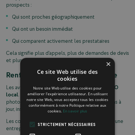
prospects :
Qui sont proches géographiquement
Qui ont un besoin immédiat
Qui comparent activement les prestataires
Cela signifie plus d’appels, plus de demandes de devis
et plus de visites en magasin.
×
Ce site Web utilise des
Renforcer votre crédibilité locale
cookies
Les avis clients jouent un rôle central dans le
SEO
Notre site Web utilise des cookies pour
local
. Une fiche Google bien remplie, avec des
améliorer l'expérience utilisateur. En utilisant
notre site Web, vous acceptez tous les cookies
photos, des réponses aux avis et des informations à
conformément à notre Politique relative aux
jour, inspire confiance.
cookies.
En savoir plus
Les consommateurs font davantage confiance à une
STRICTEMENT NÉCESSAIRES
entreprise :