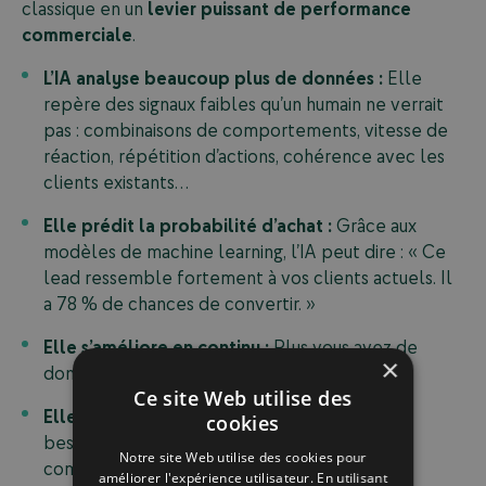
classique en un
levier puissant de performance
commerciale
.
L’IA analyse beaucoup plus de données :
Elle
repère des signaux faibles qu’un humain ne verrait
pas : combinaisons de comportements, vitesse de
réaction, répétition d’actions, cohérence avec les
clients existants…
Elle prédit la probabilité d’achat :
Grâce aux
modèles de machine learning, l’IA peut dire : « Ce
lead ressemble fortement à vos clients actuels. Il
a 78 % de chances de convertir. »
Elle s’améliore en continu :
Plus vous avez de
×
données, plus le modèle devient précis.
Ce site Web utilise des
Elle fait gagner du temps aux équipes :
Plus
cookies
besoin de trier ou d’estimer « au feeling ». Les
Notre site Web utilise des cookies pour
commerciaux peuvent se concentrer sur les
améliorer l'expérience utilisateur. En utilisant