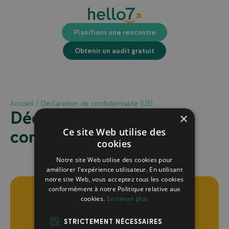
Planifions une rencontre
Obtenir un audit gratuit
Accueil
/
Déclaration de confidentialité (UE)
Déclaration de
×
Ce site Web utilise des
confidentialité (UE)
cookies
Notre site Web utilise des cookies pour
améliorer l'expérience utilisateur. En utilisant
notre site Web, vous acceptez tous les cookies
conformément à notre Politique relative aux
cookies.
En savoir plus
STRICTEMENT NÉCESSAIRES