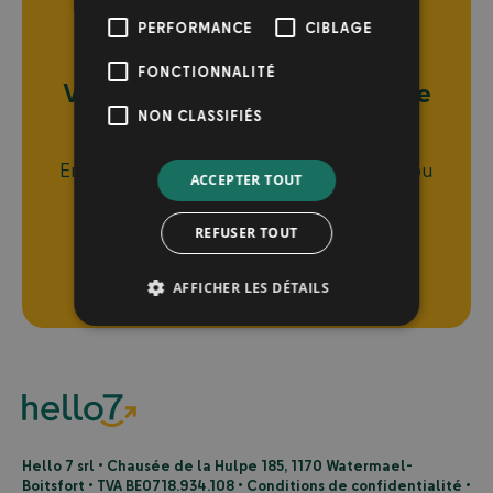
PERFORMANCE
CIBLAGE
FONCTIONNALITÉ
Votre
business
en
route
vers
le
succès
NON CLASSIFIÉS
Envie de vous développer digitalement ou
ACCEPTER TOUT
d’optimiser votre digital actuel ?
REFUSER TOUT
Planifions une rencontre
AFFICHER LES DÉTAILS
Hello 7 srl • Chausée de la Hulpe 185, 1170 Watermael-
Boitsfort • TVA BE0718.934.108 •
Conditions de confidentialité
•